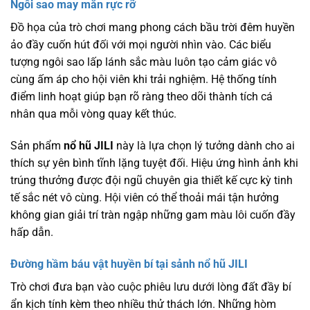
Ngôi sao may mắn rực rỡ
Đồ họa của trò chơi mang phong cách bầu trời đêm huyền
ảo đầy cuốn hút đối với mọi người nhìn vào. Các biểu
tượng ngôi sao lấp lánh sắc màu luôn tạo cảm giác vô
cùng ấm áp cho hội viên khi trải nghiệm. Hệ thống tính
điểm linh hoạt giúp bạn rõ ràng theo dõi thành tích cá
nhân qua mỗi vòng quay kết thúc.
Sản phẩm
nổ hũ JILI
này là lựa chọn lý tưởng dành cho ai
thích sự yên bình tĩnh lặng tuyệt đối. Hiệu ứng hình ảnh khi
trúng thưởng được đội ngũ chuyên gia thiết kế cực kỳ tinh
tế sắc nét vô cùng. Hội viên có thể thoải mái tận hưởng
không gian giải trí tràn ngập những gam màu lôi cuốn đầy
hấp dẫn.
Đường hầm báu vật huyền bí tại sảnh nổ hũ JILI
Trò chơi đưa bạn vào cuộc phiêu lưu dưới lòng đất đầy bí
ẩn kịch tính kèm theo nhiều thử thách lớn. Những hòm