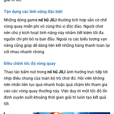
Tận dụng các tính năng đặc biệt
Những dòng game
nổ hũ JILI
thường tích hợp sẵn cơ chế
vòng quay miễn phí vô cùng thú vị độc đáo. Người chơi
nên chú ý kích hoạt tính năng này nhằm tiết kiệm tối đa
nguồn chi phí bỏ ra ban đầu. Ngoài ra các biểu tượng vạn
năng cũng giúp dễ dàng liên kết những hàng thanh toán lại
với nhau nhanh chóng.
Điều chỉnh tốc độ vòng quay
Thao tác bấm nút trong
nổ hũ JILI
ảnh hưởng trực tiếp tới
nhịp điệu chung của toàn bộ trò chơi đó. Hội viên không
nên nhấn liên tục quá nhanh hoặc quá chậm khi tham gia
vào các vòng quay thưởng này. Việc duy trì một tốc độ ổn
định xuyên suốt khoảng thời gian giải trí luôn tạo kết quả
tốt.