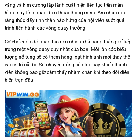
vàng và kim cương lấp lánh xuất hiện liên tục trên màn
hình máy tính hoặc điện thoại thông minh. Âm nhạc rộn
ràng thúc đẩy tinh thần hào hứng của hội viên suốt quá
trình tiến hành các vòng quay thưởng.
Cơ chế cuộn đổ nhào tạo nên nhiều khả năng thắng kế tiếp
trong một vòng quay duy nhất của bạn. Mỗi lần các biểu
tượng nổ tung sẽ có thêm hàng loạt hình ảnh mới thay thế
vào vị trí cũ đó. Sự chuyển động liên tục này khiến thành
viên không bao giờ cảm thấy nhàm chán khi theo dõi diễn
biến trận đấu.