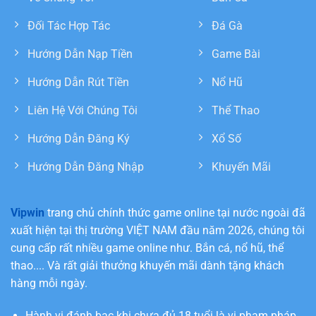
Đối Tác Hợp Tác
Đá Gà
Hướng Dẫn Nạp Tiền
Game Bài
Hướng Dẫn Rút Tiền
Nổ Hũ
Liên Hệ Với Chúng Tôi
Thể Thao
Hướng Dẫn Đăng Ký
Xổ Số
Hướng Dẫn Đăng Nhập
Khuyến Mãi
Vipwin
trang chủ chính thức game online tại nước ngoài đã
xuất hiện tại thị trường VIỆT NAM đầu năm 2026, chúng tôi
cung cấp rất nhiều game online như. Bắn cá, nổ hũ, thể
thao.... Và rất giải thưởng khuyến mãi dành tặng khách
hàng mỗi ngày.
Hành vi đánh bạc khi chưa đủ 18 tuổi là vi phạm pháp