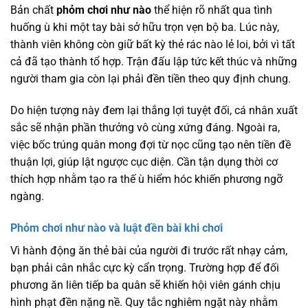
Bản chất
phỏm chơi như nào
thể hiện rõ nhất qua tình
huống ù khi một tay bài sở hữu trọn vẹn bộ ba. Lúc này,
thành viên không còn giữ bất kỳ thẻ rác nào lẻ loi, bởi vì tất
cả đã tạo thành tổ hợp. Trận đấu lập tức kết thúc và những
người tham gia còn lại phải đền tiền theo quy định chung.
Do hiện tượng này đem lại thắng lợi tuyệt đối, cá nhân xuất
sắc sẽ nhận phần thưởng vô cùng xứng đáng. Ngoài ra,
việc bốc trúng quân mong đợi từ nọc cũng tạo nên tiền đề
thuận lợi, giúp lật ngược cục diện. Cần tận dụng thời cơ
thích hợp nhằm tạo ra thế ù hiểm hóc khiến phương ngỡ
ngàng.
Phỏm chơi như nào và luật đền bài khi chơi
Vì hành động ăn thẻ bài của người đi trước rất nhạy cảm,
bạn phải cân nhắc cực kỳ cẩn trọng. Trường hợp để đối
phương ăn liên tiếp ba quân sẽ khiến hội viên gánh chịu
hình phạt đền nặng nề. Quy tắc nghiêm ngặt này nhằm