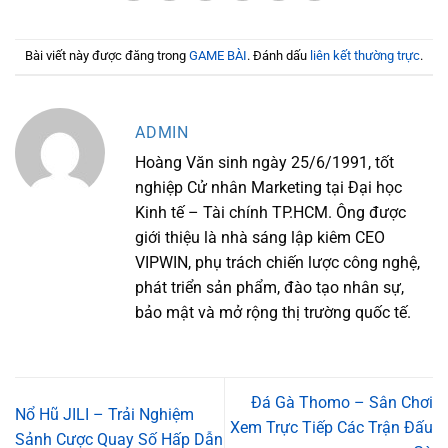
Bài viết này được đăng trong
GAME BÀI
. Đánh dấu
liên kết thường trực
.
ADMIN
Hoàng Văn sinh ngày 25/6/1991, tốt
nghiệp Cử nhân Marketing tại Đại học
Kinh tế – Tài chính TP.HCM. Ông được
giới thiệu là nhà sáng lập kiêm CEO
VIPWIN, phụ trách chiến lược công nghệ,
phát triển sản phẩm, đào tạo nhân sự,
bảo mật và mở rộng thị trường quốc tế.
Đá Gà Thomo – Sân Chơi
Nổ Hũ JILI – Trải Nghiệm
Xem Trực Tiếp Các Trận Đấu
Sảnh Cược Quay Số Hấp Dẫn