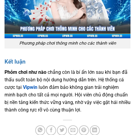
Phương pháp chơi thông minh cho các thành viên
Kết luận
Phỏm chơi như nào
chẳng còn là bí ẩn lớn sau khi bạn đã
thấu suốt toàn bộ nội dung hướng dẫn trên. Hệ thống cá
cược tại
Vipwin
luôn đảm bảo không gian trải nghiệm
minh bạch cho tất cả mọi người. Hội viên chủ động chuẩn
bị nền tảng kiến thức vững vàng, nhờ vậy việc gặt hái nhiều
thành công rực rỡ vô cùng thuận lợi.