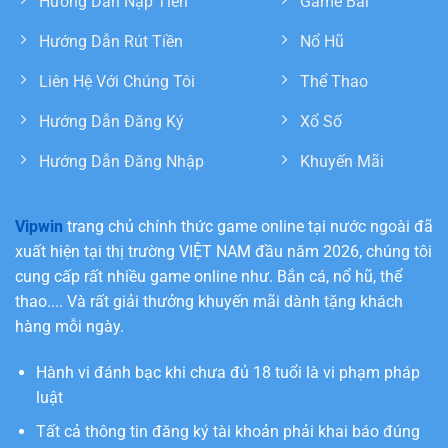
Hướng Dẫn Nạp Tiền
Game Bài
Hướng Dẫn Rút Tiền
Nổ Hũ
Liên Hệ Với Chúng Tôi
Thể Thao
Hướng Dẫn Đăng Ký
Xổ Số
Hướng Dẫn Đăng Nhập
Khuyến Mãi
Vipwin
trang chủ chính thức game online tại nước ngoài đã
xuất hiện tại thị trường VIỆT NAM đầu năm 2026, chúng tôi
cung cấp rất nhiều game online như. Bắn cá, nổ hũ, thể
thao.... Và rất giải thưởng khuyến mãi dành tặng khách
hàng mỗi ngày.
Hành vi đánh bạc khi chưa đủ 18 tuổi là vi phạm pháp
luật
Tất cả thông tin đăng ký tài khoản phải khai báo đúng